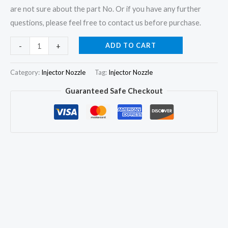
are not sure about the part No. Or if you have any further
questions, please feel free to contact us before purchase.
Fuel
ADD TO CART
-
+
Injector
Nozzle
Category:
Injector Nozzle
Tag:
Injector Nozzle
F00VX50083
Guaranteed Safe Checkout
for
Mercedes
Benz
OM470
0445120303
A4720701087
quantity